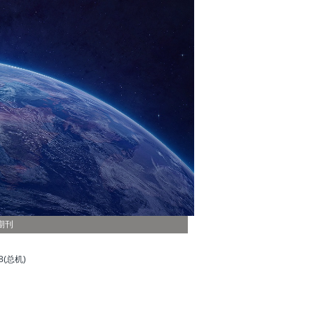
期刊
(总机)