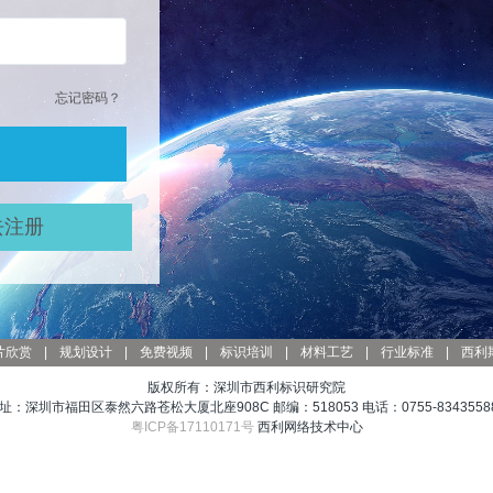
忘记密码？
去注册
片欣赏
|
规划设计
|
免费视频
|
标识培训
|
材料工艺
|
行业标准
|
西利
版权所有：深圳市西利标识研究院
址：深圳市福田区泰然六路苍松大厦北座908C 邮编：518053 电话：0755-83435588
粤ICP备17110171号
西利网络技术中心