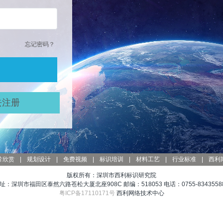
忘记密码？
去注册
片欣赏
|
规划设计
|
免费视频
|
标识培训
|
材料工艺
|
行业标准
|
西利
版权所有：深圳市西利标识研究院
址：深圳市福田区泰然六路苍松大厦北座908C 邮编：518053 电话：0755-83435588
粤ICP备17110171号
西利网络技术中心