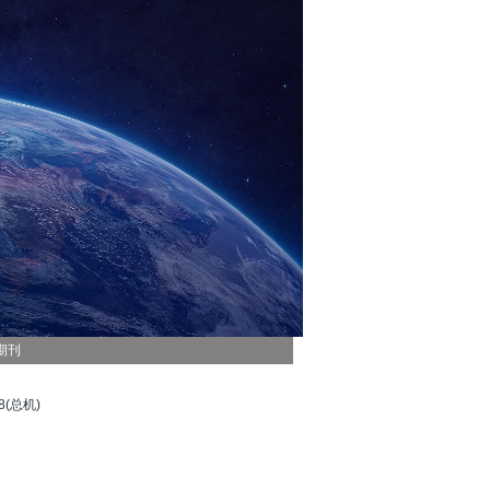
期刊
(总机)