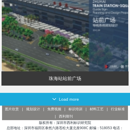
珠海站站前广场
Load more
图片欣赏
|
规划设计
|
免费视频
|
标识培训
|
材料工艺
|
行业标准
|
西利期刊
版权所有：深圳市西利标识研究院
总部地址：深圳市福田区泰然六路苍松大厦北座908C 邮编：518053 电话：