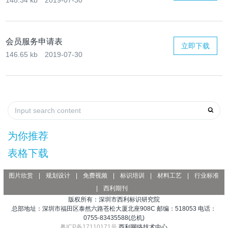
148.34 kb
2019-07-30
会员服务申请表
立即下载
146.65 kb
2019-07-30
为你推荐
表格下载
图片欣赏
|
规划设计
|
免费视频
|
标识培训
|
材料工艺
|
行业标准
|
西利期刊
版权所有：深圳市西利标识研究院
总部地址：深圳市福田区泰然六路苍松大厦北座908C 邮编：518053 电话：
0755-83435588(总机)
粤ICP备17110171号
西利网络技术中心