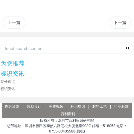
上一篇
下一篇
为您推荐
标识资讯
院长观点
标识资讯
图片欣赏
|
规划设计
|
免费视频
|
标识培训
|
材料工艺
|
行业标准
|
西利期刊
版权所有：深圳市西利标识研究院
总部地址：深圳市福田区泰然六路苍松大厦北座908C 邮编：518053 电话：
0755-83435588(总机)