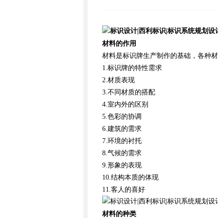
材料的作用
材料是标识牌生产制作的基础，各种材
1
.
标识牌的特性需求
2
.
材质表现
3
.
不同材质的搭配
4
.
室内外的区别
5
.
色彩的协调
6
.
建筑的需求
7
.
环境的衬托
8
.
气候的需求
9
.
形象的表现
10
.
结构本质的体现
11
.
客人的喜好
材料的种类