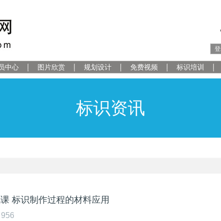
登
员中心
图片欣赏
规划设计
免费视频
标识培训
标识资讯
九课 标识制作过程的材料应用
956