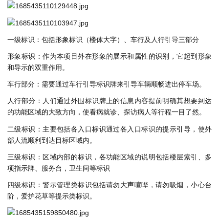
⼀级标识：包括形象标识（楼体⼤字）、⻋⾏及⼈⾏引导三部分
形象标识：作为本项⽬外在形象的展⽰和属性的识别，它起到形象
和导⽰的双重作⽤。
⻋⾏部分：需要通过⻋⾏引导标识牌来引导⻋辆顺畅进出停⻋场。
⼈⾏部分：⼈们通过外围标识牌上的信息内容提前明确其想要到达
的功能区域的⼤致⽅向，使看病就诊、
探访病⼈等⾏程⼀⽬了然。
⼆级标识：主要包括各⼊⼝标识
通过各⼊⼝标识的提⽰引导，使外
部⼈流顺利到达⽬标区域内。
三级标识：区域内部的标识，各功能区域的说明
包括楼层索引、多
项指⽰牌、服务台，卫⽣间等标识
四级标识：警⽰管理类标识
包括请勿⼤声喧哗，请勿吸烟，⼩⼼台
阶，爱护花草等提⽰类标识。