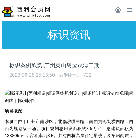
标识资讯
标识案例欣赏|广州灵⼭岛⾦茂湾二期
2023-06-28 15:13:50
西利标识
721
项⽬概况
本项⽬位于⼴州市南沙区，北临沙嘴中路，南⾯为规划横四路，西
⾯为规划纵⼀涌。项⽬规划总⽤底⾯积约2.5万㎡，总建筑⾯积为
133805 ㎡，容积率为3.5。共有四栋⾼层住宅塔楼，及裙房两层，