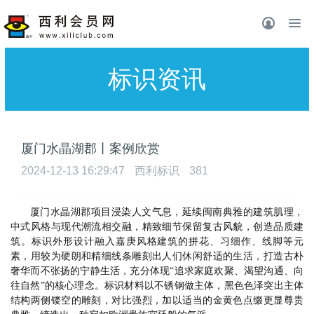
标识资讯
厦门水晶湖郡丨案例欣赏
2024-12-13 16:29:47
西利标识
381
厦门水晶湖郡项目浸染人文气息，延续闽南典雅的建筑肌理，
中式风格与现代潮流相交融，精致细节保留复古风貌，创造品质建
筑。
标识外形设计融入嘉庚风格建筑的拼花、习细作、线脚等元
素，用较为硬朗和精细线条雕刻出人们休闲舒适的生活，打造古朴
奢华而不张扬的宁静生活，充分体现
“追求家庭欢聚、渴望沟通、向
往自然”的核心理念。标识材料以不锈钢做主体，黑色色泽突出主体
结构两侧镂空的雕刻，对比强烈，加以适当的金黄色点缀更显尊贵