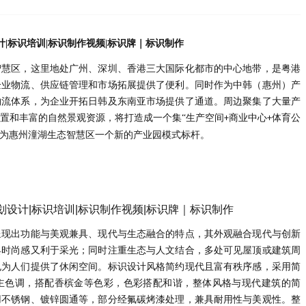
智慧区，这⾥地处⼴州、深圳、⾹港三⼤国际化都市的中⼼地带，是粤港
企业物流、供应链管理和市场拓展提供了便利。同时作为中韩（惠州）产
物流体系，为企业开拓⽇韩及东南亚市场提供了通道。周边聚集了⼤量产
置和丰富的⾃然景观资源，将打造成⼀个集
“⽣产空间
商业中⼼
体育公
+
+
成为惠州潼湖⽣态智慧区⼀个新的产业园模式标杆。
呈现出功能与美观兼具、现代与生态融合的特点，其外观融合现代与创新
具时尚感又利于采光；同时注重生态与人文结合，多处可见屋顶或建筑周
也为人们提供了休闲空间。标识设计风格简约现代且富有秩序感，采用简
主色调，搭配香槟金等色彩，色彩搭配和谐，整体风格与现代建筑的简
用不锈钢、镀锌圆通等，部分经氟碳烤漆处理，兼具耐用性与美观性。整