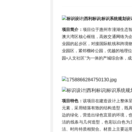
项目简介：
项⽬位于惠州市潼湖⽣态
澳⼤湾区核⼼枢纽，⾼效交通⽹络为
业园的起步区，对接国际航线和跨境
业园区，紧邻榴岭公园，优越的地理位
园
⼈⽂社区”为⼀体的产城综合体，
+
项目特色：
该项目在建造设计上整体
元素，采用错落有致的结构造型，既
边的绿化，营造出绿色宜居的环境，
洁的线条与几何造型，色彩以白色为
洁、时尚特质相契合。材质上主要运