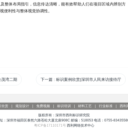
人及整体布局指引，信息传达清晰，能有效帮助人们在项目区域内辨别方
视便利性与整体视觉协调性。
⾦茂湾二期
下一篇
: 标识案例欣赏|深圳市⼈⺠来访接待厅
片欣赏
|
规划设计
|
免费视频
|
标识培训
|
材料工艺
|
行业标准
|
西利
版权所有：深圳市西利标识研究院
址：深圳市福田区泰然六路苍松大厦北座908C 邮编：518053 电话：0755-83435588
粤ICP备17110171号
西利网络技术中心