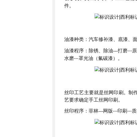
件。
油漆种类：汽车修补漆、底漆、
油漆程序：除锈、除油
---
打磨
原
---
水磨
罩光油（氟碳漆）。
---
丝印工艺主要就是丝网印刷。制
艺要求确定手工丝网印刷。
丝印程序：菲林
---
网版
印刷
质
---
---