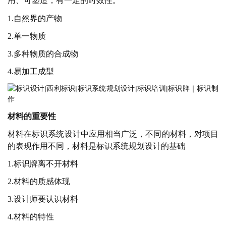
用、可塑造，有一定的时效性
。
1.
自然界的产物
2.
单一物质
3.
多种物质的合成物
4.
易加工成型
材料的重要性
材料在标识系统设计中应用相当广泛，不同的材料，对项目
的表现作用不同，材料是标识系统规划设计的基础
1.
标识牌离不开材料
2.
材料的质感体现
3.
设计师要认识材料
4.
材料的特性