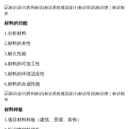
材料的功能
1.
分析材料
2.
材料的本性
3.
耐久性能
4.
材料的可加工性
5.
材料的环境适应性
6.
材料的合成性能
材料样板
1.
项目材料样板（建筑、景观、装饰）