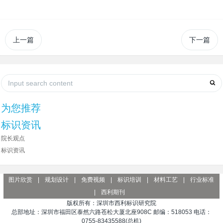
上一篇
下一篇
为您推荐
标识资讯
院长观点
标识资讯
图片欣赏
|
规划设计
|
免费视频
|
标识培训
|
材料工艺
|
行业标准
|
西利期刊
版权所有：深圳市西利标识研究院
总部地址：深圳市福田区泰然六路苍松大厦北座908C 邮编：518053 电话：
0755-83435588(总机)