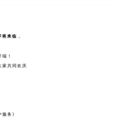
；
！
即将来临
，
开端！
大家共同欢庆
户服务》