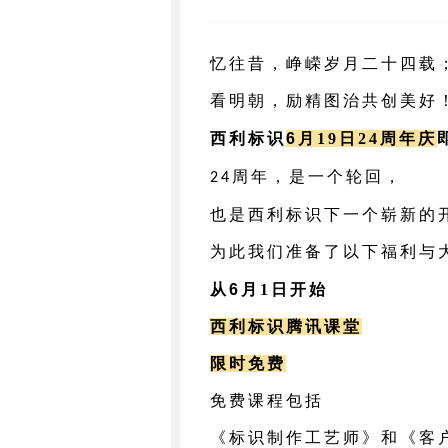
忆往昔，峥嵘岁月二十四载
看明朝，励精图治共创美好
西利标识
6
月
19
日
24
周年庆
周年，是一个轮回，
24
也是西利标识下一个崭新的
为此我们准备了以下福利与
从
6
月
1
日开始
西利标识腾讯课堂
限时免费
免费课程包括
《标识制作工艺师》和《客