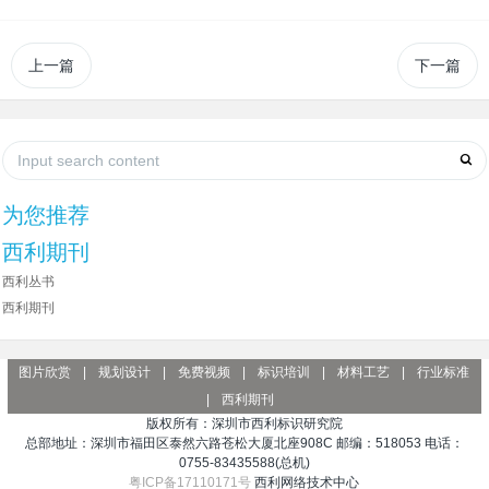
上一篇
下一篇
为您推荐
西利期刊
西利丛书
西利期刊
图片欣赏
|
规划设计
|
免费视频
|
标识培训
|
材料工艺
|
行业标准
|
西利期刊
版权所有：深圳市西利标识研究院
总部地址：深圳市福田区泰然六路苍松大厦北座908C 邮编：518053 电话：
0755-83435588(总机)
粤ICP备17110171号
西利网络技术中心