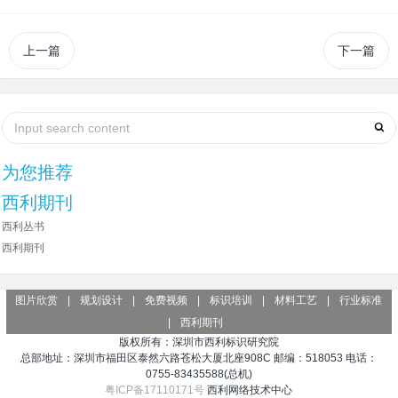
上一篇
下一篇
为您推荐
西利期刊
西利丛书
西利期刊
图片欣赏
|
规划设计
|
免费视频
|
标识培训
|
材料工艺
|
行业标准
|
西利期刊
版权所有：深圳市西利标识研究院
总部地址：深圳市福田区泰然六路苍松大厦北座908C 邮编：518053 电话：
0755-83435588(总机)
粤ICP备17110171号
西利网络技术中心